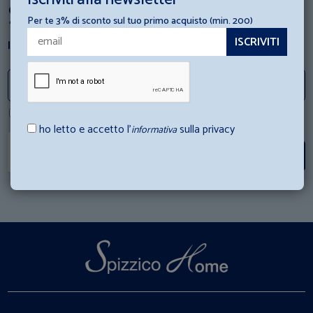
Sapremo Sorprenderti
Per te 3% di sconto sul tuo primo acquisto (min. 200)
Iscriviti alla Newsletter
ho letto e accetto l'informativa sulla privacy
ho letto e accetto l’
sulla privacy
informativa
Iscriviti