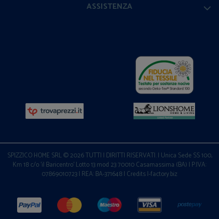
ASSISTENZA
SPIZZICO HOME SRL © 2026 TUTTI I DIRITTI RISERVATI. | Unica Sede SS 100,
Km 18 c/o 'il Baricentro' Lotto 13 mod 23 70010 Casamassima (BA) | P.IVA:
07869010723 | REA: BA-371648 |
Credits I-factory.biz