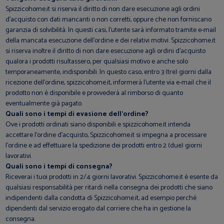
Spizzicohome.it si riserva il diritto di non dare esecuzione agli ordini
d'acquisto con dati mancanti o non corretti, oppure che non forniscano
garanzia di solvibilità. In questi casi, l’utente sarà informato tramite e-mail
della mancata esecuzione dell'ordine e dei relativi motivi. Spizzicohome.it
si riserva inoltre il diritto di non dare esecuzione agli ordini d'acquisto
qualora i prodotti risultassero, per qualsiasi motivo e anche solo
temporaneamente, indisponibili. In questo caso, entro 3 (tre) giorni dalla
ricezione dell’ordine, spizzicohome.it, informerà l’utente via e-mail che il
prodotto non è disponibile e provvederà al rimborso di quanto
eventualmente già pagato.
Quali sono i tempi di evasione dell’ordine?
Ove i prodotti ordinati siano disponibili e spizzicohome.it intenda
accettare l’ordine d’acquisto, Spizzicohome.it si impegna a processare
l’ordine e ad effettuare la spedizione dei prodotti entro 2 (due) giorni
lavorativi.
Quali sono i tempi di consegna?
Riceverai i tuoi prodotti in 2/4 giorni lavorativi. Spizzicohome.it è esente da
qualsiasi responsabilità per ritardi nella consegna dei prodotti che siano
indipendenti dalla condotta di Spizzicohome.it, ad esempio perché
dipendenti dal servizio erogato dal corriere che ha in gestione la
consegna.