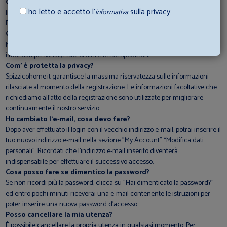
Qual è la modalità di pagamento?
ho letto e accetto l’
sulla privacy
informativa
Il pagamento può essere effettuato on-line con carta di credito, con conto
Paypal, con bonifico bancario o rateale Klarna.
Cos'è la My Account?
My Account è uno spazio personale a te dedicato, dove è possibile gestire
i tuoi dati personali, i tuoi ordini e le tue spedizioni.
Com’ è protetta la privacy?
Spizzicohome.it garantisce la massima riservatezza sulle informazioni
rilasciate al momento della registrazione. Le informazioni facoltative che
richiediamo all'atto della registrazione sono utilizzate per migliorare
continuamente il nostro servizio.
Ho cambiato l'e-mail, cosa devo fare?
Dopo aver effettuato il login con il vecchio indirizzo e-mail, potrai inserire il
tuo nuovo indirizzo e-mail nella sezione "My Account" “Modifica dati
personali”. Ricordati che l'indirizzo e-mail inserito diventerà
indispensabile per effettuare il successivo accesso.
Cosa posso fare se dimentico la password?
Se non ricordi più la password, clicca su "Hai dimenticato la password?"
ed entro pochi minuti riceverai una e-mail contenente le istruzioni per
poter inserire una nuova password d'accesso.
Posso cancellare la mia utenza?
È possibile cancellare la propria utenza in qualsiasi momento. Per