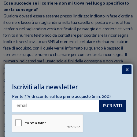
Cosa succede se il corriere non mi trova nel luogo specificato
per la consegna?
Qualora dovessi essere assente presso l’indirizzo indicato in fase d’ordine,
il corriere lascerà un tagliandino nella tua casella di posta o vicino al tuo
citofono; nel tagliandino verrà notificato il passaggio del corriere e ti verrà
fornito il numero telefonico da contattare per coordinare la riconsegna.
Inoltre, ti verrà inviato un SMS al numero di cellulare che hai indicato in
fase di acquisto, con il quale verrai informato su quando è passato il
corriere e su quale numero chiamare per concordare la riconsegna. Il
numero indicatoci sarà usato solo ai fini della consegna e non verrà
assolutamente utilizzato per scopi commerciali. Se i tentativi di consegna
falliscono, la merce entrerà in giacenza presso i depositi del corriere e
dovrai contattare il nostro servizio clienti per fornire le informazioni
Iscriviti alla newsletter
necessarie allo svincolo della giacenza. Se non darai risposta entro tre
giorni dalla ricevuta comunicazione, la merce rientrerà nei nostri
Per te 3% di sconto sul tuo primo acquisto (min. 200)
magazzini e ti verrà riaccreditato l'importo della merce acquistata. Sarò
contattato dal corriere prima della consegna? Di regola il corriere non
effettua telefonate preventive e non gestisce richieste di consegna in
orari particolari.
C’è un limite minimo di spesa per usufruire del servizio?
Si, il minimo d'ordine per usufruire del servizio è di € 50,00