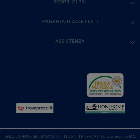
SCOPRI DI PIÙ
PAGAMENTI ACCETTATI
ASSISTENZA
SPIZZICO HOME SRL © 2026 TUTTI I DIRITTI RISERVATI. | Unica Sede SS 100,