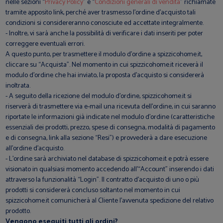
nelle sezioni “
Privacy Policy
” e “
Condizioni generali di vendita
” richiamate
tramite apposito link, perché aver trasmesso l'ordine d'acquisto tali
condizioni si considereranno conosciute ed accettate integralmente.
- Inoltre, vi sarà anche la possibilità di verificare i dati inseriti per poter
correggere eventuali errori.
A questo punto, per trasmettere il modulo d'ordine a spizzicohome.it,
cliccare su “Acquista”. Nel momento in cui spizzicohome.it riceverà il
modulo d'ordine che hai inviato, la proposta d’acquisto si considererà
inoltrata.
- A seguito della ricezione del modulo d'ordine, spizzicohome.it si
riserverà di trasmettere via e-mail una ricevuta dell'ordine, in cui saranno
riportate le informazioni già indicate nel modulo d'ordine (caratteristiche
essenziali dei prodotti, prezzo, spese di consegna, modalità di pagamento
e di consegna, link alla sezione “Resi”) e provvederà a dare esecuzione
all’ordine d'acquisto.
- L’ordine sarà archiviato nel database di spizzicohome.it e potrà essere
visionato in qualsiasi momento accedendo all’“Account” inserendo i dati
attraverso la funzionalità “Login”. Il contratto d’acquisto di uno o più
prodotti si considererà concluso soltanto nel momento in cui
spizzicohome.it comunicherà al Cliente l’avvenuta spedizione del relativo
prodotto.
Vengono eseguiti tutti gli ordini?